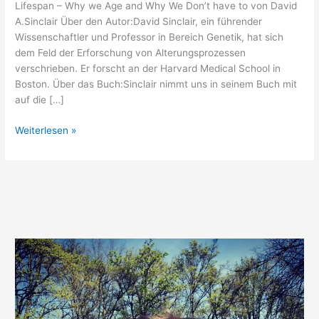
Lifespan – Why we Age and Why We Don’t have to von David
A.Sinclair Über den Autor:David Sinclair, ein führender
Wissenschaftler und Professor in Bereich Genetik, hat sich
dem Feld der Erforschung von Alterungsprozessen
verschrieben. Er forscht an der Harvard Medical School in
Boston. Über das Buch:Sinclair nimmt uns in seinem Buch mit
auf die […]
Buch
Weiterlesen »
Review:
Lifespan
–
Why
we
Age
and
why
we
don’t
have
to